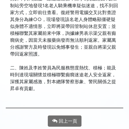
制站旁空地發現1名老人騎乘機車疑似迷途，找不到回
家方式，立即前往查看。復經警用電腦交叉比對查證
其身分為練○○，現場發現該名老人身體略顯僵硬疑
似身體不適情形，立即將渠帶回管制站休息安置；並
積極聯繫其家屬前來中隊，詢據練男表示渠父親有癲
癇病史，因當天未服藥病發而無法順利返家。家屬萬
分感謝警方及時發現以免憾事發生；並親自將渠父親
帶回返家照護。
二、陳姓及李姓警員為民服務態度熱忱、積極；能及
時到達現場關懷並積極聯繫癲癇迷途老人安全返家，
深獲其家屬感激，對本總隊警察形象、警民關係之提
昇卓有貢獻。
回上一頁