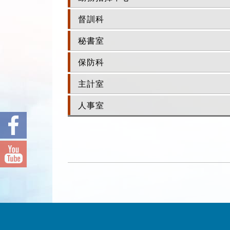
督訓科
秘書室
保防科
主計室
人事室