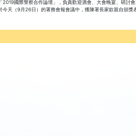
019國際警察合作論壇」，負責歡迎酒會、大會晚宴、研討會
於今天（9月26日）的署務會報會議中，獲陳署長家欽親自頒獎