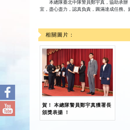
本總隊臺北中隊警員鄭宇真，協助承辦「2
宜，盡心盡力，認真負責，圓滿達成任務。
相關圖片：
賀！ 本總隊警員鄭宇真獲署長
頒獎表揚 ！