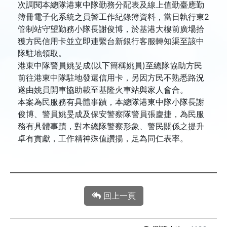
次調閱本總隊港東中隊勤務分配表及線上值勤臺應勤
簿冊電子化系統之員警工作紀錄簿資料，當日執行東2
管制站守望勤務小隊長謝俊博，於基港大樓前廣場拾
獲方民信用卡並立即連繫台新銀行客服轉知渠至該中
隊駐地領取。
港東中隊警員姚旻成(以下簡稱姚員)至總隊協助方民
前往港東中隊駐地發還信用卡，另因方民不熟悉路況
遂由姚員開車協助載至基隆火車站與家人會合。
本案為民服務有具體事蹟，本總隊港東中隊小隊長謝
俊博、警員姚旻成及保安警察隊警員張慶捷，為民服
務有具體事蹟，對本總隊警察形象、警民關係之提升
卓有貢獻，工作精神殊值讚揚，足為同仁表率。
回上一頁