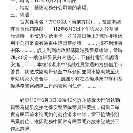
一、時間：112年6月3日19時許。
二、地點：基隆港務分公司前的廣場。
三、經過：
旨案係署名「方OO(以下簡稱方民)，，投書本總
隊首長信箱略以：「112年6月3日下午與家人於基隆
旅遊時，不慎遺失信用卡，並於當日晚上7時許接獲信
用卡公司來電有港東中隊員警拾獲，……，找不到港東
中隊，……，誤走到到內政部基隆港務警察總隊，當時
7時40分一樓值班警員分常熱心，不僅打電話確認還
安撫，……，本總隊港東中隊謝姓員警通知拾獲信用卡
警員、姚敏成協助帶領至中隊領回並開車協助載至火
車站與家人會合等。……感謝所有在基隆港東中隊和基
隆港務警察總隊工作的警察同仁們。……。」
經查112年6月3日19時40分許本總隊大門崗執勤
員警為提早交接之保安警察隊警員張慶捷，稱當日確
實有民眾前來詢問如何前往港東中隊，當下協助指引
民眾前往，惟因勤務中問常有民眾問路故未記載於工
作紀錄簿。